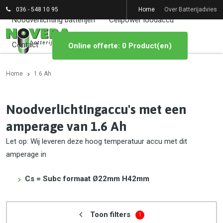
036 - 548 10 95
Home
Over Batterijadvies
Noodverlichting batterijen
Cellpower loodaccu
Contact
Online offerte: 0 Product(en)
Home
1.6 Ah
Noodverlichtingaccu's met een
amperage van 1.6 Ah
Let op: Wij leveren deze hoog temperatuur accu met dit
amperage in
Cs = Subc formaat Ø22mm H42mm
Toon filters
1