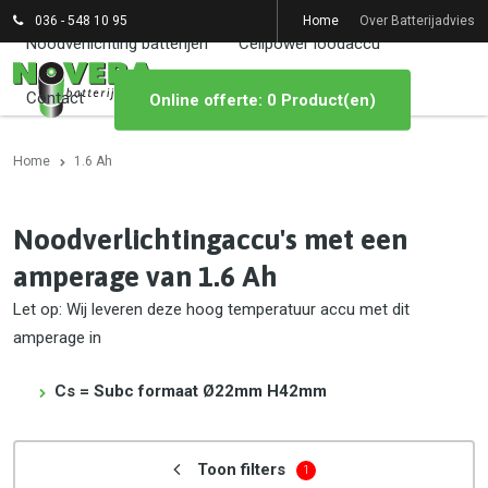
036 - 548 10 95
Home
Over Batterijadvies
Noodverlichting batterijen
Cellpower loodaccu
Contact
Online offerte: 0 Product(en)
Home
1.6 Ah
Noodverlichtingaccu's met een
amperage van 1.6 Ah
Let op: Wij leveren deze hoog temperatuur accu met dit
amperage in
Cs = Subc formaat Ø22mm H42mm
Toon filters
1