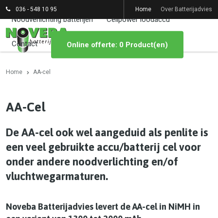
036 - 548 10 95
Home
Over Batterijadvies
Noodverlichting batterijen
Cellpower loodaccu
Contact
Online offerte: 0 Product(en)
Home
AA-cel
AA-Cel
De AA-cel ook wel aangeduid als penlite is
een veel gebruikte accu/batterij cel voor
onder andere noodverlichting en/of
vluchtwegarmaturen.
Noveba Batterijadvies levert de AA-cel in NiMH in