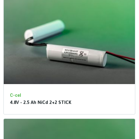
C-cel
4.8V - 2.5 Ah NiCd 2+2 STICK