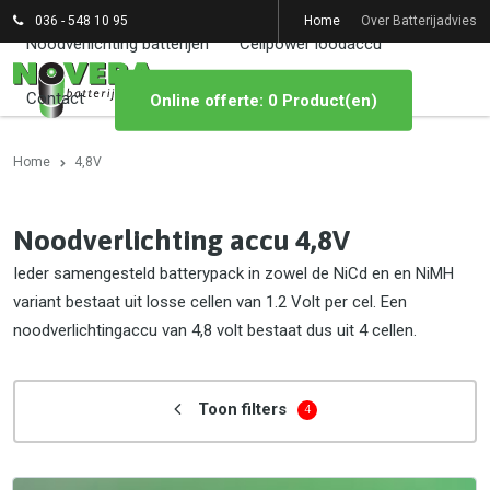
036 - 548 10 95
Home
Over Batterijadvies
Noodverlichting batterijen
Cellpower loodaccu
Contact
Online offerte: 0 Product(en)
Home
4,8V
Noodverlichting accu 4,8V
Ieder samengesteld batterypack in zowel de NiCd en en NiMH
variant bestaat uit losse cellen van 1.2 Volt per cel. Een
noodverlichtingaccu van 4,8 volt bestaat dus uit 4 cellen.
Toon filters
4