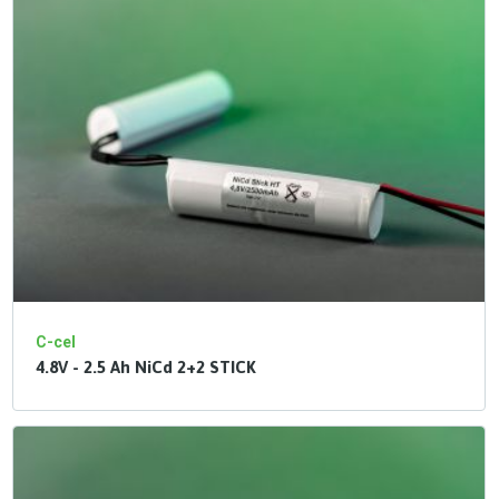
C-cel
4.8V - 2.5 Ah NiCd 2+2 STICK