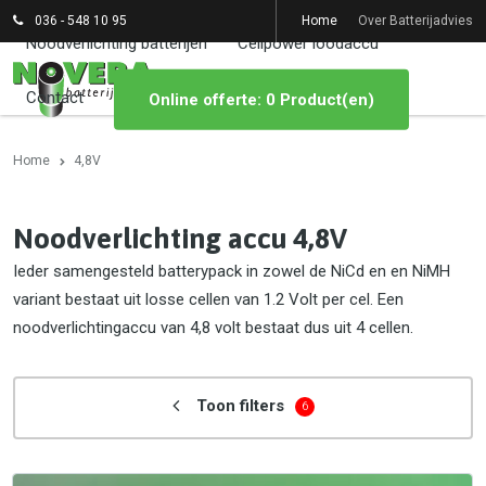
036 - 548 10 95
Home
Over Batterijadvies
Noodverlichting batterijen
Cellpower loodaccu
Contact
Online offerte: 0 Product(en)
Home
4,8V
Noodverlichting accu 4,8V
Ieder samengesteld batterypack in zowel de NiCd en en NiMH
variant bestaat uit losse cellen van 1.2 Volt per cel. Een
noodverlichtingaccu van 4,8 volt bestaat dus uit 4 cellen.
Toon filters
6