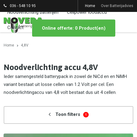
036 - 548 10 95
Home
Over Batterijadvies
Noodverlichting batterijen
Cellpower loodaccu
Contact
Online offerte: 0 Product(en)
Home
4,8V
Noodverlichting accu 4,8V
Ieder samengesteld batterypack in zowel de NiCd en en NiMH
variant bestaat uit losse cellen van 1.2 Volt per cel. Een
noodverlichtingaccu van 4,8 volt bestaat dus uit 4 cellen.
Toon filters
6