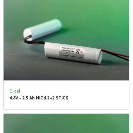
C-cel
4.8V - 2.5 Ah NiCd 2+2 STICK