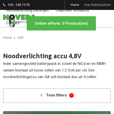
036 - 548 10 95
Home
Over Batterijadvies
Noodverlichting batterijen
Cellpower loodaccu
Contact
Online offerte: 0 Product(en)
Home
4,8V
Noodverlichting accu 4,8V
Ieder samengesteld batterypack in zowel de NiCd en en NiMH
variant bestaat uit losse cellen van 1.2 Volt per cel. Een
noodverlichtingaccu van 4,8 volt bestaat dus uit 4 cellen.
Toon filters
3