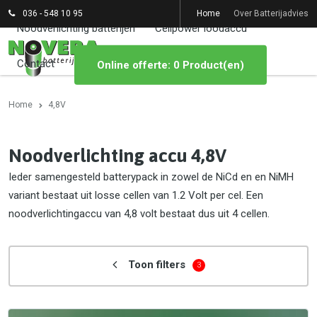
036 - 548 10 95
Home
Over Batterijadvies
Noodverlichting batterijen
Cellpower loodaccu
Contact
Online offerte: 0 Product(en)
Home
4,8V
Noodverlichting accu 4,8V
Ieder samengesteld batterypack in zowel de NiCd en en NiMH
variant bestaat uit losse cellen van 1.2 Volt per cel. Een
noodverlichtingaccu van 4,8 volt bestaat dus uit 4 cellen.
Toon filters
3