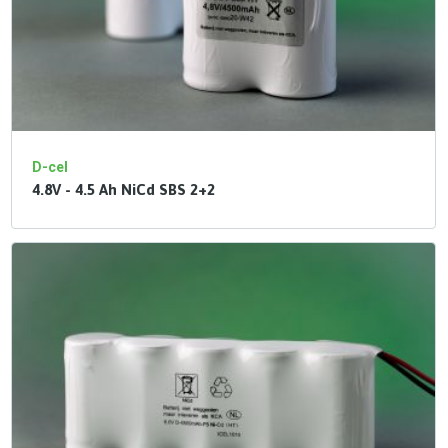
D-cel
4.8V - 4.5 Ah NiCd SBS 2+2