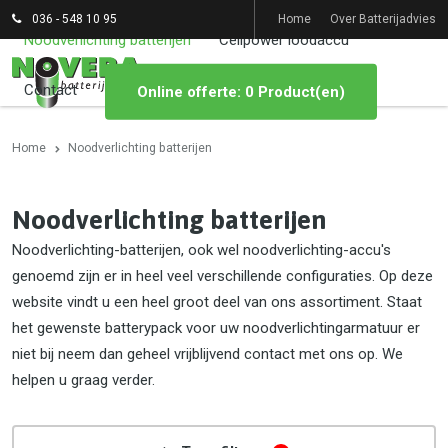
036 - 548 10 95
Home
Over Batterijadvies
Noodverlichting batterijen
Cellpower loodaccu
Contact
Online offerte: 0 Product(en)
Home
Noodverlichting batterijen
Noodverlichting batterijen
Noodverlichting-batterijen, ook wel noodverlichting-accu's
genoemd zijn er in heel veel verschillende configuraties. Op deze
website vindt u een heel groot deel van ons assortiment. Staat
het gewenste batterypack voor uw noodverlichtingarmatuur er
niet bij neem dan geheel vrijblijvend contact met ons op. We
helpen u graag verder.