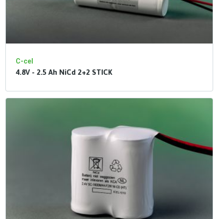
C-cel
4.8V - 2.5 Ah NiCd 2+2 STICK