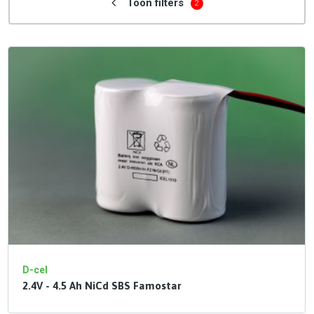
Toon filters
2
D-cel
2.4V - 4.5 Ah NiCd SBS Famostar