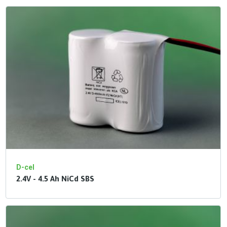
D-cel
2.4V - 4.5 Ah NiCd SBS