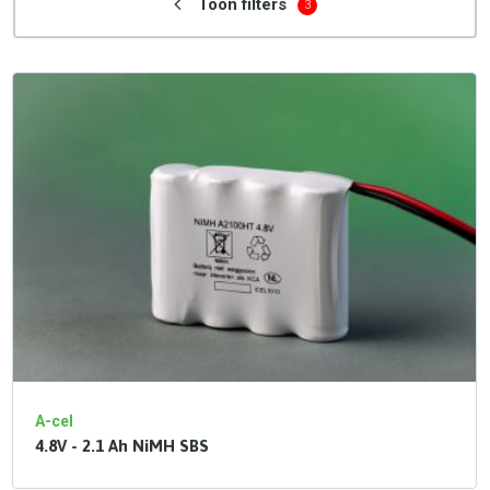
Toon filters
3
A-cel
4.8V - 2.1 Ah NiMH SBS