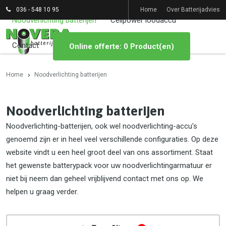
036 - 548 10 95
Home
Over Batterijadvies
Noodverlichting batterijen
Cellpower loodaccu
Contact
Online offerte: 0 Product(en)
Home
Noodverlichting batterijen
Noodverlichting batterijen
Noodverlichting-batterijen, ook wel noodverlichting-accu's
genoemd zijn er in heel veel verschillende configuraties. Op deze
website vindt u een heel groot deel van ons assortiment. Staat
het gewenste batterypack voor uw noodverlichtingarmatuur er
niet bij neem dan geheel vrijblijvend contact met ons op. We
helpen u graag verder.