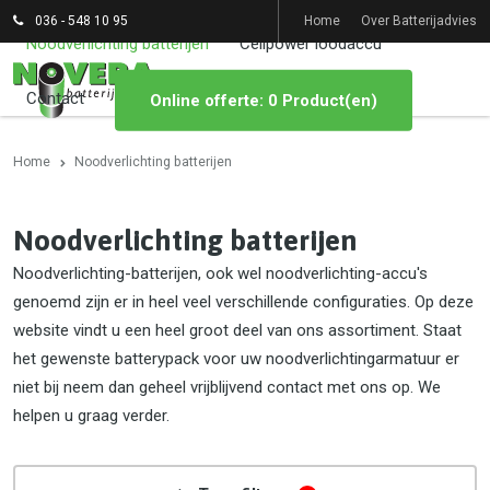
036 - 548 10 95
Home
Over Batterijadvies
Noodverlichting batterijen
Cellpower loodaccu
Contact
Online offerte: 0 Product(en)
Home
Noodverlichting batterijen
Noodverlichting batterijen
Noodverlichting-batterijen, ook wel noodverlichting-accu's
genoemd zijn er in heel veel verschillende configuraties. Op deze
website vindt u een heel groot deel van ons assortiment. Staat
het gewenste batterypack voor uw noodverlichtingarmatuur er
niet bij neem dan geheel vrijblijvend contact met ons op. We
helpen u graag verder.