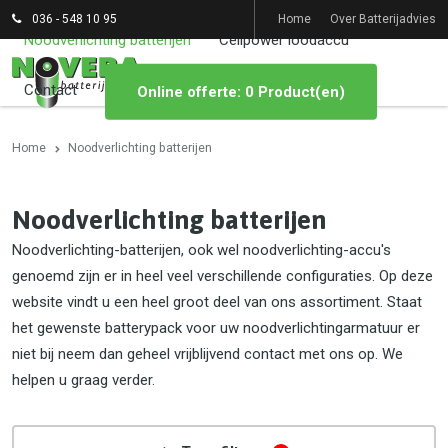
036 - 548 10 95
Home
Over Batterijadvies
Noodverlichting batterijen
Cellpower loodaccu
Contact
Online offerte: 0 Product(en)
Home
Noodverlichting batterijen
Noodverlichting batterijen
Noodverlichting-batterijen, ook wel noodverlichting-accu's
genoemd zijn er in heel veel verschillende configuraties. Op deze
website vindt u een heel groot deel van ons assortiment. Staat
het gewenste batterypack voor uw noodverlichtingarmatuur er
niet bij neem dan geheel vrijblijvend contact met ons op. We
helpen u graag verder.