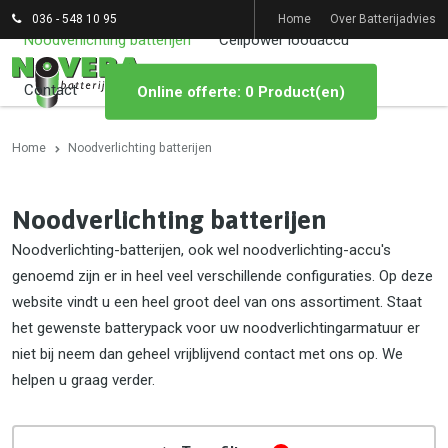
036 - 548 10 95
Home
Over Batterijadvies
Noodverlichting batterijen
Cellpower loodaccu
Contact
Online offerte: 0 Product(en)
Home
Noodverlichting batterijen
Noodverlichting batterijen
Noodverlichting-batterijen, ook wel noodverlichting-accu's
genoemd zijn er in heel veel verschillende configuraties. Op deze
website vindt u een heel groot deel van ons assortiment. Staat
het gewenste batterypack voor uw noodverlichtingarmatuur er
niet bij neem dan geheel vrijblijvend contact met ons op. We
helpen u graag verder.