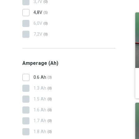
3,7V
(0)
4,8V
(5)
6,0V
(0)
7,2V
(0)
Amperage (Ah)
0.6 Ah
(3)
1.3 Ah
(0)
1.5 Ah
(0)
1.6 Ah
(0)
1.7 Ah
(0)
1.8 Ah
(0)