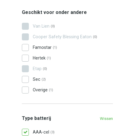
Geschikt voor onder andere
Van Lien
(0)
Cooper Safety Blessing Eaton
(0)
Famostar
(1)
Hertek
(1)
Etap
(0)
Sec
(2)
Overige
(1)
Type batterij
Wissen
AAA-cel
(3)