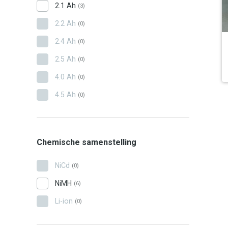
2.1 Ah
(3)
2.2 Ah
(0)
2.4 Ah
(0)
2.5 Ah
(0)
4.0 Ah
(0)
4.5 Ah
(0)
Chemische samenstelling
NiCd
(0)
NiMH
(6)
Li-ion
(0)