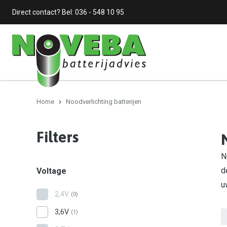
Direct contact? Bel:
036 - 548 10 95
Home
Noodverlichting batterijen
Filters
N
d
Voltage
u
2,4V
(0)
3,6V
(1)