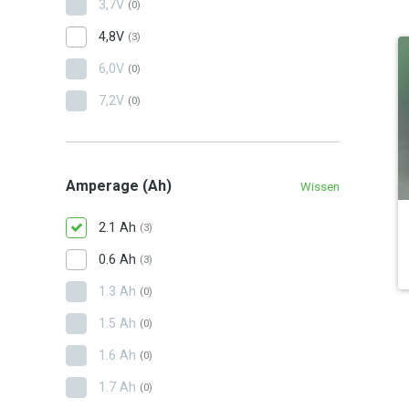
3,7V
(0)
4,8V
(3)
6,0V
(0)
7,2V
(0)
Amperage (Ah)
Wissen
2.1 Ah
(3)
0.6 Ah
(3)
1.3 Ah
(0)
1.5 Ah
(0)
1.6 Ah
(0)
1.7 Ah
(0)