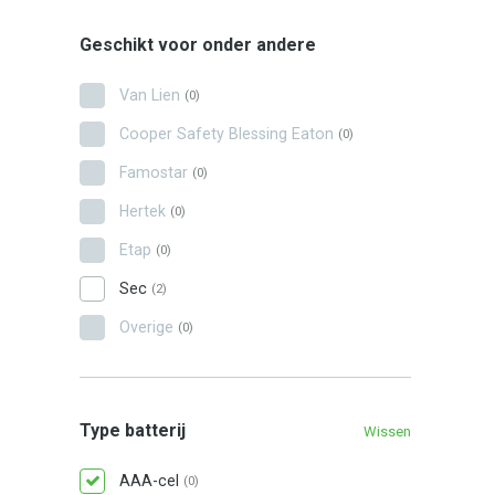
Geschikt voor onder andere
Van Lien
(0)
Cooper Safety Blessing Eaton
(0)
Famostar
(0)
Hertek
(0)
Etap
(0)
Sec
(2)
Overige
(0)
Type batterij
Wissen
AAA-cel
(0)