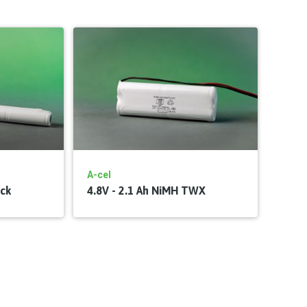
A-cel
ick
4.8V - 2.1 Ah NiMH TWX