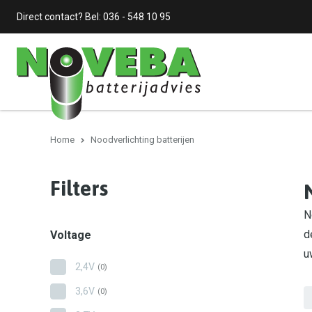
Direct contact? Bel:
036 - 548 10 95
Home
Noodverlichting batterijen
Filters
N
d
Voltage
u
2,4V
(0)
3,6V
(0)