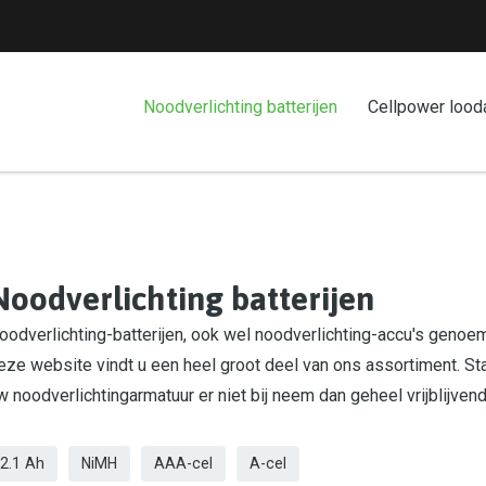
Noodverlichting batterijen
Cellpower lood
Noodverlichting batterijen
oodverlichting-batterijen, ook wel noodverlichting-accu's genoemd
eze website vindt u een heel groot deel van ons assortiment. St
w noodverlichtingarmatuur er niet bij neem dan geheel vrijblijven
2.1 Ah
NiMH
AAA-cel
A-cel