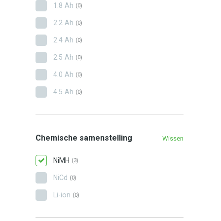
1.8 Ah
(0)
2.2 Ah
(0)
2.4 Ah
(0)
2.5 Ah
(0)
4.0 Ah
(0)
4.5 Ah
(0)
Chemische samenstelling
Wissen
NiMH
(3)
NiCd
(0)
Li-ion
(0)