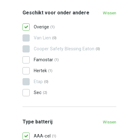
Geschikt voor onder andere
Wissen
Overige
(1)
Van Lien
(0)
Cooper Safety Blessing Eaton
(0)
Famostar
(1)
Hertek
(1)
Etap
(0)
Sec
(2)
Type batterij
Wissen
AAA-cel
(1)