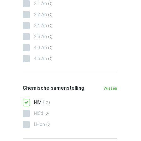
2.1 Ah
(0)
2.2 Ah
(0)
2.4 Ah
(0)
2.5 Ah
(0)
4.0 Ah
(0)
4.5 Ah
(0)
Chemische samenstelling
Wissen
NiMH
(1)
NiCd
(0)
Li-ion
(0)