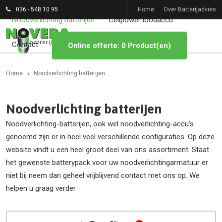
036 - 548 10 95
Home
Over Batterijadvies
Noodverlichting batterijen
Cellpower loodaccu
Contact
Online offerte: 0 Product(en)
Home
Noodverlichting batterijen
Noodverlichting batterijen
Noodverlichting-batterijen, ook wel noodverlichting-accu's
genoemd zijn er in heel veel verschillende configuraties. Op deze
website vindt u een heel groot deel van ons assortiment. Staat
het gewenste batterypack voor uw noodverlichtingarmatuur er
niet bij neem dan geheel vrijblijvend contact met ons op. We
helpen u graag verder.