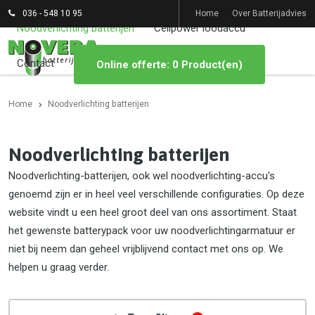
036 - 548 10 95
Home
Over Batterijadvies
Noodverlichting batterijen
Cellpower loodaccu
Contact
Online offerte: 0 Product(en)
Home
Noodverlichting batterijen
Noodverlichting batterijen
Noodverlichting-batterijen, ook wel noodverlichting-accu's
genoemd zijn er in heel veel verschillende configuraties. Op deze
website vindt u een heel groot deel van ons assortiment. Staat
het gewenste batterypack voor uw noodverlichtingarmatuur er
niet bij neem dan geheel vrijblijvend contact met ons op. We
helpen u graag verder.