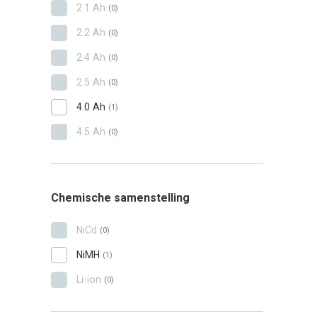
2.1 Ah
(0)
2.2 Ah
(0)
2.4 Ah
(0)
2.5 Ah
(0)
4.0 Ah
(1)
4.5 Ah
(0)
Chemische samenstelling
NiCd
(0)
NiMH
(1)
Li-ion
(0)