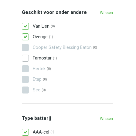
Geschikt voor onder andere
Wissen
Van Lien
(0)
Overige
(1)
Cooper Safety Blessing Eaton
(0)
Famostar
(1)
Hertek
(0)
Etap
(0)
Sec
(0)
Type batterij
Wissen
AAA-cel
(0)