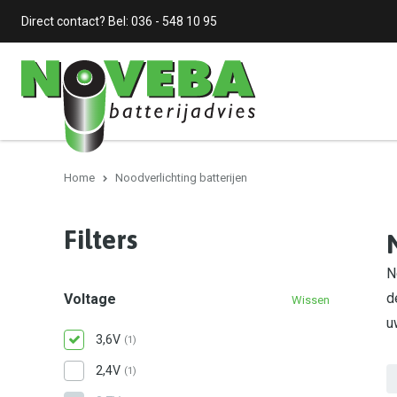
Direct contact? Bel:
036 - 548 10 95
Home
Noodverlichting batterijen
Filters
N
d
Voltage
Wissen
u
3,6V
(1)
2,4V
(1)