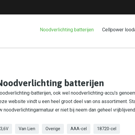
Noodverlichting batterijen
Cellpower lood
Noodverlichting batterijen
oodverlichting-batterijen, ook wel noodverlichting-accu's genoemd
eze website vindt u een heel groot deel van ons assortiment. St
w noodverlichtingarmatuur er niet bij neem dan geheel vrijblijven
3,6V
Van Lien
Overige
AAA-cel
18720-cel