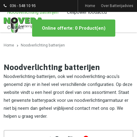
036 - 548 10 95
Home
Over Batterijadvies
Noodverlichting batterijen
Cellpower loodaccu
Contact
Online offerte: 0 Product(en)
Home
Noodverlichting batterijen
Noodverlichting batterijen
Noodverlichting-batterijen, ook wel noodverlichting-accu's
genoemd zijn er in heel veel verschillende configuraties. Op deze
website vindt u een heel groot deel van ons assortiment. Staat
het gewenste batterypack voor uw noodverlichtingarmatuur er
niet bij neem dan geheel vrijblijvend contact met ons op. We
helpen u graag verder.