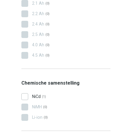
2.1 Ah
(0)
2.2 Ah
(0)
2.4 Ah
(0)
2.5 Ah
(0)
4.0 Ah
(0)
4.5 Ah
(0)
Chemische samenstelling
NiCd
(1)
NiMH
(0)
Li-ion
(0)