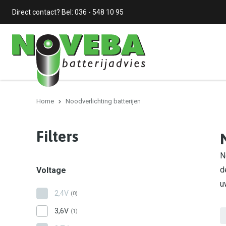
Direct contact? Bel:
036 - 548 10 95
Home
Noodverlichting batterijen
Filters
N
d
Voltage
u
2,4V
(0)
3,6V
(1)