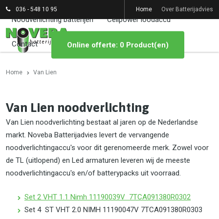
036 - 548 10 95
Home
Over Batterijadvies
Noodverlichting batterijen
Cellpower loodaccu
Contact
Online offerte: 0 Product(en)
Home
Van Lien
Van Lien noodverlichting
Van Lien noodverlichting bestaat al jaren op de Nederlandse
markt. Noveba Batterijadvies levert de vervangende
noodverlichtingaccu's voor dit gerenomeerde merk. Zowel voor
de TL (uitlopend) en Led armaturen leveren wij de meeste
noodverlichtingaccu's en/of batterypacks uit voorraad.
Set 2 VHT 1.1 Nimh 11190039V 7TCA091380R0302
Set 4 ST VHT 2.0 NIMH 11190047V 7TCA091380R0303