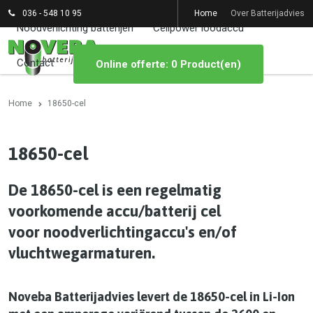
036 - 548 10 95
Home
Over Batterijadvies
Noodverlichting batterijen
Cellpower loodaccu
Contact
Online offerte: 0 Product(en)
Home
18650-cel
18650-cel
De 18650-cel is een regelmatig
voorkomende accu/batterij cel
voor noodverlichtingaccu's en/of
vluchtwegarmaturen.
Noveba Batterijadvies levert de 18650-cel in Li-Ion