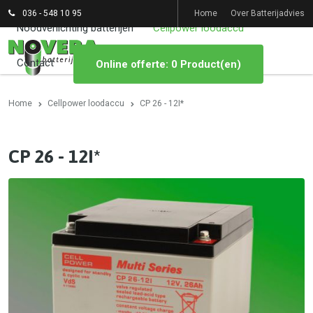
036 - 548 10 95
Home
Over Batterijadvies
Noodverlichting batterijen
Cellpower loodaccu
Contact
Online offerte: 0 Product(en)
Home
Cellpower loodaccu
CP 26 - 12I*
CP 26 - 12I*