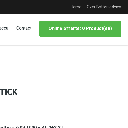
Home
Over Batterijadvies
accu
Contact
Online offerte: 0 Product(en)
STICK
atterij, 6.0V 1600 mAh 2+3 ST