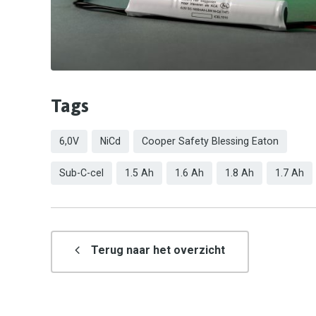
Tags
6,0V
NiCd
Cooper Safety Blessing Eaton
Sub-C-cel
1.5 Ah
1.6 Ah
1.8 Ah
1.7 Ah
Terug naar het overzicht