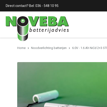
Direct contact? Bel:
036 - 548 10 95
Home
Noodverlichting batterijen
6.0V - 1.6 Ah NiCd 2+3 ST