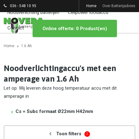
036 - 548 10 95
Home
Over Batterijadvies
Noodverlichting batterijen
Cellpower loodaccu
Contact
Online offerte: 0 Product(en)
Home
1.6 Ah
Noodverlichtingaccu's met een
amperage van 1.6 Ah
Let op: Wij leveren deze hoog temperatuur accu met dit
amperage in
Cs = Subc formaat Ø22mm H42mm
Toon filters
2