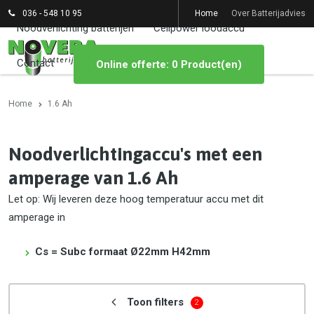
036 - 548 10 95
Home
Over Batterijadvies
Noodverlichting batterijen
Cellpower loodaccu
Contact
Online offerte: 0 Product(en)
Home
1.6 Ah
Noodverlichtingaccu's met een
amperage van 1.6 Ah
Let op: Wij leveren deze hoog temperatuur accu met dit
amperage in
Cs = Subc formaat Ø22mm H42mm
Toon filters
2