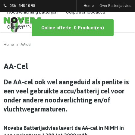
036 - 548 10 95
Home
Over Batterijadvies
Noodverlichting batterijen
Cellpower loodaccu
Contact
Online offerte: 0 Product(en)
Home
AA-cel
AA-Cel
De AA-cel ook wel aangeduid als penlite is
een veel gebruikte accu/batterij cel voor
onder andere noodverlichting en/of
vluchtwegarmaturen.
Noveba Batterijadvies levert de AA-cel in NiMH in