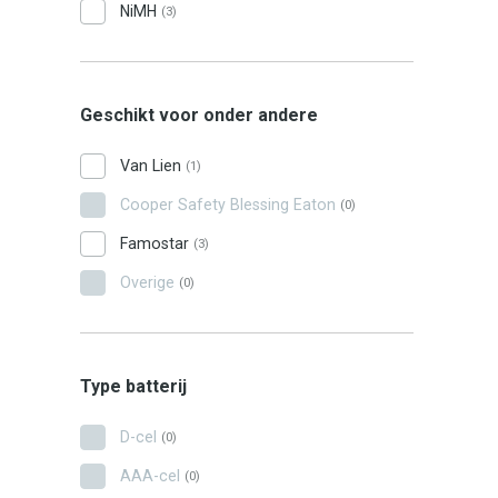
NiMH
(3)
Geschikt voor onder andere
Van Lien
(1)
Cooper Safety Blessing Eaton
(0)
Famostar
(3)
Overige
(0)
Type batterij
D-cel
(0)
AAA-cel
(0)