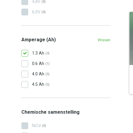
4,8V
(0)
6,0V
(0)
Amperage (Ah)
Wissen
1.3 Ah
(3)
0.6 Ah
(1)
4.0 Ah
(5)
4.5 Ah
(5)
Chemische samenstelling
NiCd
(0)