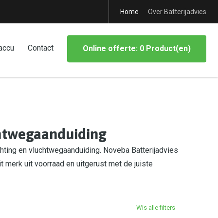
Home
Over Batterijadvies
accu
Contact
Online offerte: 0 Product(en)
chtwegaanduiding
hting en vluchtwegaanduiding. Noveba Batterijadvies
it merk uit voorraad en uitgerust met de juiste
Wis alle filters