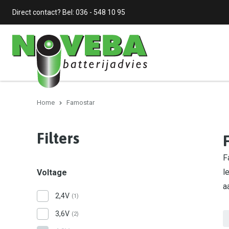
Direct contact? Bel:
036 - 548 10 95
Home
Famostar
Filters
F
l
Voltage
a
2,4V
(1)
3,6V
(2)