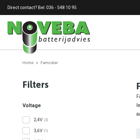
Direct contact? Bel:
036 - 548 10 95
Home
Famostar
Filters
F
l
Voltage
a
2,4V
(2)
3,6V
(1)