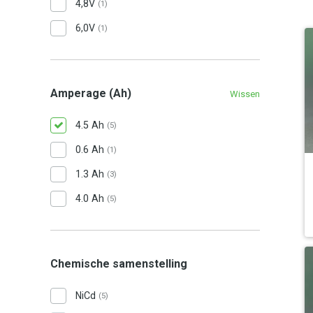
4,8V
(1)
6,0V
(1)
Amperage (Ah)
Wissen
4.5 Ah
(5)
0.6 Ah
(1)
1.3 Ah
(3)
4.0 Ah
(5)
Chemische samenstelling
NiCd
(5)