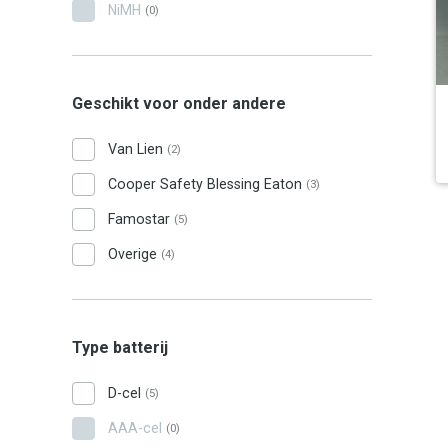
NiMH
(0)
Geschikt voor onder andere
Van Lien
(2)
Cooper Safety Blessing Eaton
(3)
Famostar
(5)
Overige
(4)
Type batterij
D-cel
(5)
AAA-cel
(0)