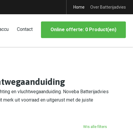
Home
Over Batterijadvies
accu
Contact
Online offerte: 0 Product(en)
chtwegaanduiding
hting en vluchtwegaanduiding. Noveba Batterijadvies
it merk uit voorraad en uitgerust met de juiste
Wis alle filters