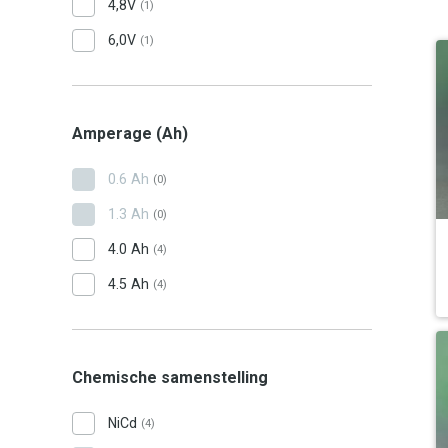
4,8V
(1)
6,0V
(1)
Amperage (Ah)
0.6 Ah
(0)
1.3 Ah
(0)
4.0 Ah
(4)
4.5 Ah
(4)
Chemische samenstelling
NiCd
(4)