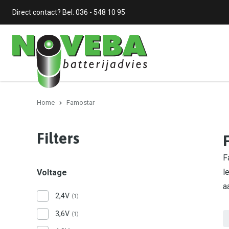
Direct contact? Bel:
036 - 548 10 95
Home
Famostar
Filters
F
l
Voltage
a
2,4V
(1)
3,6V
(1)