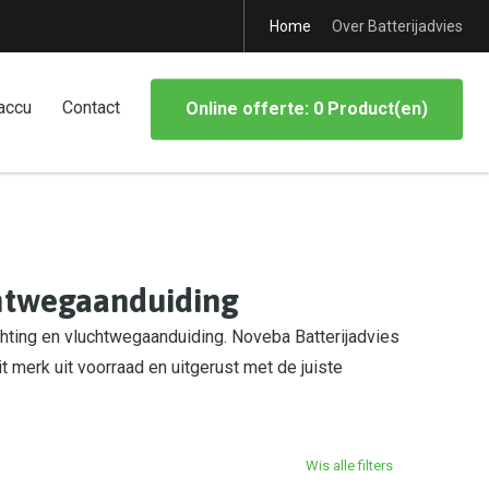
Home
Over Batterijadvies
accu
Contact
Online offerte: 0 Product(en)
chtwegaanduiding
hting en vluchtwegaanduiding. Noveba Batterijadvies
it merk uit voorraad en uitgerust met de juiste
Wis alle filters