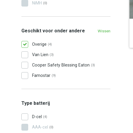
NiMH
(0)
Geschikt voor onder andere
Wissen
Overige
(4)
Van Lien
(3)
Cooper Safety Blessing Eaton
(3)
Famostar
(9)
Type batterij
D-cel
(4)
AAA-cel
(0)