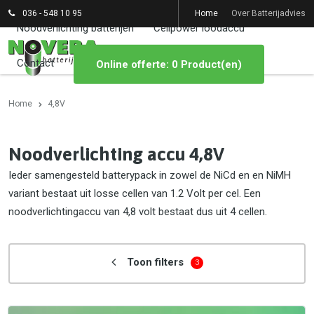
036 - 548 10 95
Home
Over Batterijadvies
Noodverlichting batterijen
Cellpower loodaccu
Contact
Online offerte: 0 Product(en)
Home
4,8V
Noodverlichting accu 4,8V
Ieder samengesteld batterypack in zowel de NiCd en en NiMH
variant bestaat uit losse cellen van 1.2 Volt per cel. Een
noodverlichtingaccu van 4,8 volt bestaat dus uit 4 cellen.
Toon filters
3