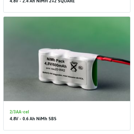
4.8V - 2.4 Ah NiMH 2+2 SQUARE
2/3AA-cel
4.8V - 0.6 Ah NiMh SBS