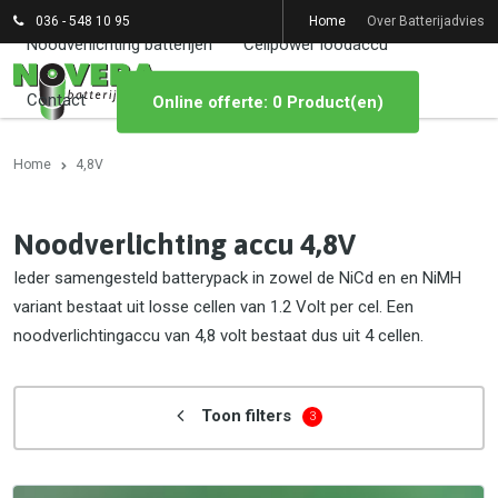
036 - 548 10 95
Home
Over Batterijadvies
Noodverlichting batterijen
Cellpower loodaccu
Contact
Online offerte: 0 Product(en)
Home
4,8V
Noodverlichting accu 4,8V
Ieder samengesteld batterypack in zowel de NiCd en en NiMH
variant bestaat uit losse cellen van 1.2 Volt per cel. Een
noodverlichtingaccu van 4,8 volt bestaat dus uit 4 cellen.
Toon filters
3