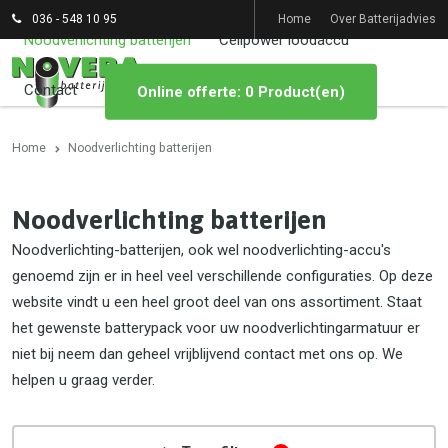
036 - 548 10 95
Home
Over Batterijadvies
Noodverlichting batterijen
Cellpower loodaccu
Contact
Online offerte: 0 Product(en)
Home
Noodverlichting batterijen
Noodverlichting batterijen
Noodverlichting-batterijen, ook wel noodverlichting-accu's
genoemd zijn er in heel veel verschillende configuraties. Op deze
website vindt u een heel groot deel van ons assortiment. Staat
het gewenste batterypack voor uw noodverlichtingarmatuur er
niet bij neem dan geheel vrijblijvend contact met ons op. We
helpen u graag verder.