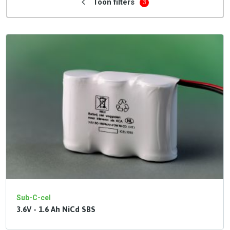
Toon filters
3
Sub-C-cel
3.6V - 1.6 Ah NiCd SBS