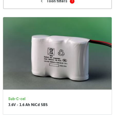
Toon filters
3
Sub-C-cel
3.6V - 1.6 Ah NiCd SBS