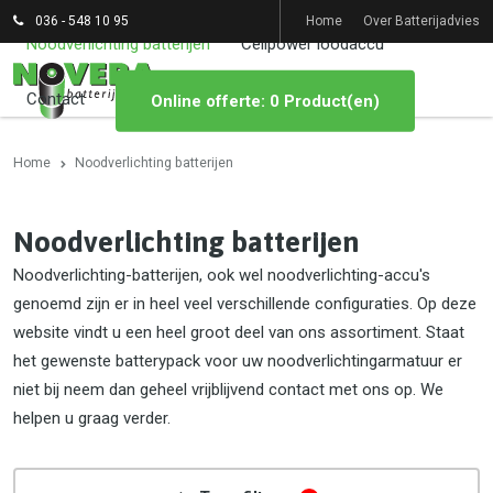
036 - 548 10 95
Home
Over Batterijadvies
Noodverlichting batterijen
Cellpower loodaccu
Contact
Online offerte: 0 Product(en)
Home
Noodverlichting batterijen
Noodverlichting batterijen
Noodverlichting-batterijen, ook wel noodverlichting-accu's
genoemd zijn er in heel veel verschillende configuraties. Op deze
website vindt u een heel groot deel van ons assortiment. Staat
het gewenste batterypack voor uw noodverlichtingarmatuur er
niet bij neem dan geheel vrijblijvend contact met ons op. We
helpen u graag verder.