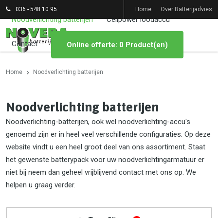
036 - 548 10 95
Home
Over Batterijadvies
Noodverlichting batterijen
Cellpower loodaccu
Contact
Online offerte: 0 Product(en)
Home
Noodverlichting batterijen
Noodverlichting batterijen
Noodverlichting-batterijen, ook wel noodverlichting-accu's
genoemd zijn er in heel veel verschillende configuraties. Op deze
website vindt u een heel groot deel van ons assortiment. Staat
het gewenste batterypack voor uw noodverlichtingarmatuur er
niet bij neem dan geheel vrijblijvend contact met ons op. We
helpen u graag verder.