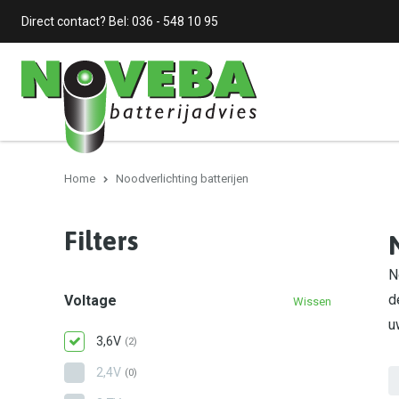
Direct contact? Bel:
036 - 548 10 95
Home
Noodverlichting batterijen
Filters
N
d
Voltage
Wissen
u
3,6V
(2)
2,4V
(0)