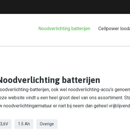
Noodverlichting batterijen
Cellpower lood
Noodverlichting batterijen
oodverlichting-batterijen, ook wel noodverlichting-accu's genoemd
eze website vindt u een heel groot deel van ons assortiment. St
w noodverlichtingarmatuur er niet bij neem dan geheel vrijblijven
3,6V
1.5 Ah
Overige