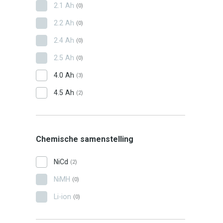
2.1 Ah
(0)
2.2 Ah
(0)
2.4 Ah
(0)
2.5 Ah
(0)
4.0 Ah
(3)
4.5 Ah
(2)
Chemische samenstelling
NiCd
(2)
NiMH
(0)
Li-ion
(0)