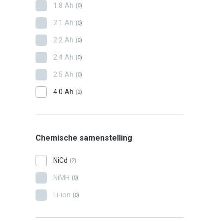
1.8 Ah
(0)
2.1 Ah
(0)
2.2 Ah
(0)
2.4 Ah
(0)
2.5 Ah
(0)
4.0 Ah
(2)
Chemische samenstelling
NiCd
(2)
NiMH
(0)
Li-ion
(0)