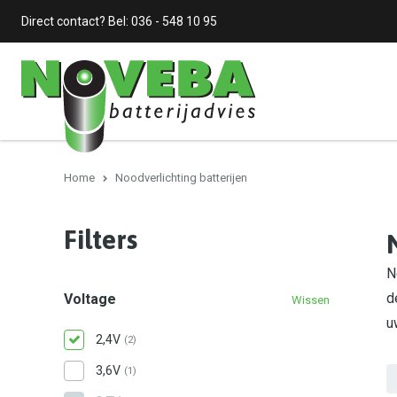
Direct contact? Bel:
036 - 548 10 95
Home
Noodverlichting batterijen
Filters
N
d
Voltage
Wissen
u
2,4V
(2)
3,6V
(1)