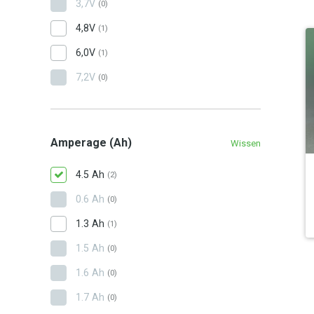
3,7V
(0)
4,8V
(1)
6,0V
(1)
7,2V
(0)
Amperage (Ah)
Wissen
4.5 Ah
(2)
0.6 Ah
(0)
1.3 Ah
(1)
1.5 Ah
(0)
1.6 Ah
(0)
1.7 Ah
(0)