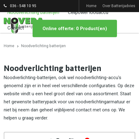
036 - 548 10 95
Home
Over Batterijadvies
Noodverlichting batterijen
Cellpower loodaccu
Contact
Online offerte: 0 Product(en)
Home
Noodverlichting batterijen
Noodverlichting batterijen
Noodverlichting-batterijen, ook wel noodverlichting-accu's
genoemd zijn er in heel veel verschillende configuraties. Op deze
website vindt u een heel groot deel van ons assortiment. Staat
het gewenste batterypack voor uw noodverlichtingarmatuur er
niet bij neem dan geheel vrijblijvend contact met ons op. We
helpen u graag verder.