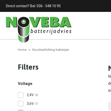
Direct contact? Bel:
036 - 548 10 95
Home
Noodverlichting batterijen
Filters
N
d
Voltage
u
2,4V
(4)
3,6V
(7)