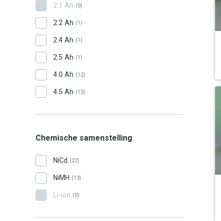
2.1 Ah
(0)
2.2 Ah
(1)
2.4 Ah
(1)
2.5 Ah
(1)
4.0 Ah
(12)
4.5 Ah
(12)
Chemische samenstelling
NiCd
(22)
NiMH
(13)
Li-ion
(0)