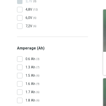
3,7V
(0)
4,8V
(12)
6,0V
(6)
7,2V
(6)
Amperage (Ah)
0.6 Ah
(3)
1.3 Ah
(7)
1.5 Ah
(6)
1.6 Ah
(9)
1.7 Ah
(6)
1.8 Ah
(6)