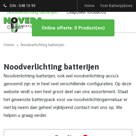
036 - 548 10 95
Home
Over Batterijadvies
Noodverlichting batterijen
Cellpower loodaccu
Contact
Online offerte: 0 Product(en)
Home
Noodverlichting batterijen
Noodverlichting batterijen
Noodverlichting-batterijen, ook wel noodverlichting-accu's
genoemd zijn er in heel veel verschillende configuraties. Op deze
website vindt u een heel groot deel van ons assortiment. Staat
het gewenste batterypack voor uw noodverlichtingarmatuur er
niet bij neem dan geheel vrijblijvend contact met ons op. We
helpen u graag verder.