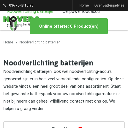
036 - 548 10 95
Home
Over Batterijadvies
Noodverlichting batterijen
Cellpower loodaccu
Contact
Online offerte: 0 Product(en)
Home
Noodverlichting batterijen
Noodverlichting batterijen
Noodverlichting-batterijen, ook wel noodverlichting-accu's
genoemd zijn er in heel veel verschillende configuraties. Op deze
website vindt u een heel groot deel van ons assortiment. Staat
het gewenste batterypack voor uw noodverlichtingarmatuur er
niet bij neem dan geheel vrijblijvend contact met ons op. We
helpen u graag verder.