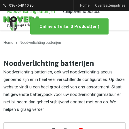
036 - 548 10 95
Home
Over Batterijadvies
Noodverlichting batterijen
Cellpower loodaccu
Contact
Online offerte: 0 Product(en)
Home
Noodverlichting batterijen
Noodverlichting batterijen
Noodverlichting-batterijen, ook wel noodverlichting-accu's
genoemd zijn er in heel veel verschillende configuraties. Op deze
website vindt u een heel groot deel van ons assortiment. Staat
het gewenste batterypack voor uw noodverlichtingarmatuur er
niet bij neem dan geheel vrijblijvend contact met ons op. We
helpen u graag verder.