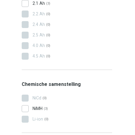
2.1 Ah
(3)
2.2 Ah
(0)
2.4 Ah
(0)
2.5 Ah
(0)
4.0 Ah
(0)
4.5 Ah
(0)
Chemische samenstelling
NiCd
(0)
NiMH
(3)
Li-ion
(0)