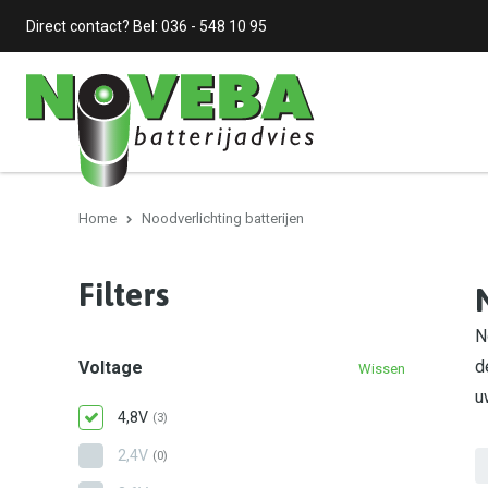
Direct contact? Bel:
036 - 548 10 95
Home
Noodverlichting batterijen
Filters
N
d
Voltage
Wissen
u
4,8V
(3)
2,4V
(0)