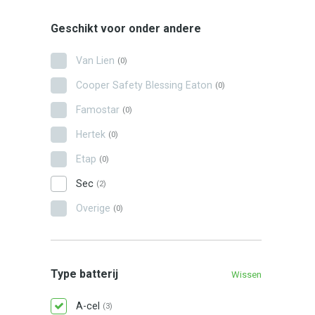
Geschikt voor onder andere
Van Lien
(0)
Cooper Safety Blessing Eaton
(0)
Famostar
(0)
Hertek
(0)
Etap
(0)
Sec
(2)
Overige
(0)
Type batterij
Wissen
A-cel
(3)