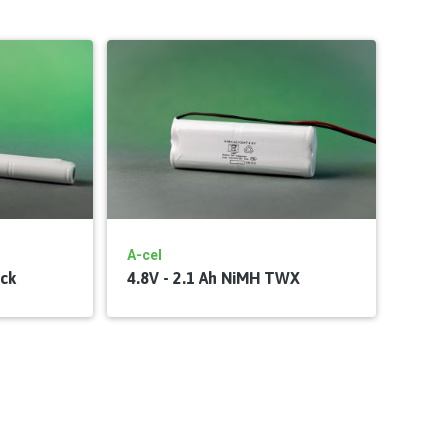
A-cel
ick
4.8V - 2.1 Ah NiMH TWX