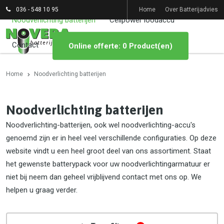
036 - 548 10 95
Home
Over Batterijadvies
Noodverlichting batterijen
Cellpower loodaccu
Contact
Online offerte: 0 Product(en)
Home
Noodverlichting batterijen
Noodverlichting batterijen
Noodverlichting-batterijen, ook wel noodverlichting-accu's
genoemd zijn er in heel veel verschillende configuraties. Op deze
website vindt u een heel groot deel van ons assortiment. Staat
het gewenste batterypack voor uw noodverlichtingarmatuur er
niet bij neem dan geheel vrijblijvend contact met ons op. We
helpen u graag verder.