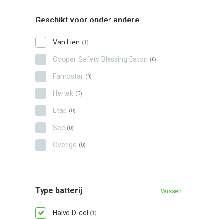
Geschikt voor onder andere
Van Lien
(1)
Cooper Safety Blessing Eaton
(0)
Famostar
(0)
Hertek
(0)
Etap
(0)
Sec
(0)
Overige
(0)
Type batterij
Wissen
Halve D-cel
(1)