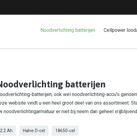
Noodverlichting batterijen
Cellpower lood
Noodverlichting batterijen
oodverlichting-batterijen, ook wel noodverlichting-accu's genoemd
eze website vindt u een heel groot deel van ons assortiment. St
w noodverlichtingarmatuur er niet bij neem dan geheel vrijblijven
2.2 Ah
Halve D-cel
18650-cel