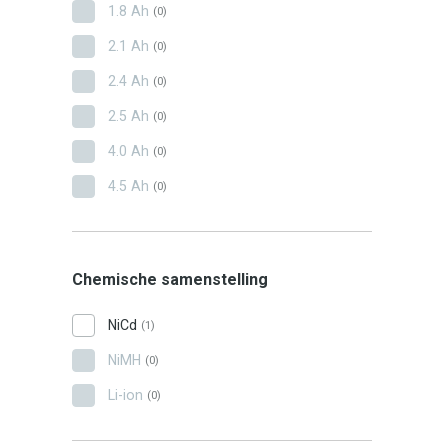
1.8 Ah
(0)
2.1 Ah
(0)
2.4 Ah
(0)
2.5 Ah
(0)
4.0 Ah
(0)
4.5 Ah
(0)
Chemische samenstelling
NiCd
(1)
NiMH
(0)
Li-ion
(0)