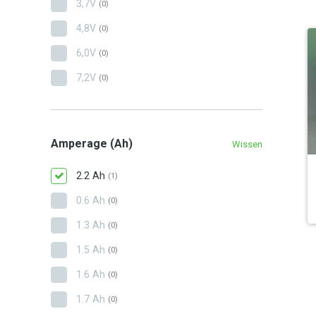
3,7V
(0)
4,8V
(0)
6,0V
(0)
7,2V
(0)
Amperage (Ah)
Wissen
2.2 Ah
(1)
0.6 Ah
(0)
1.3 Ah
(0)
1.5 Ah
(0)
1.6 Ah
(0)
1.7 Ah
(0)