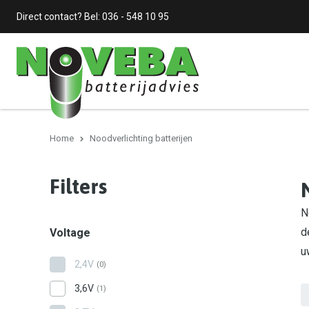
Direct contact? Bel:
036 - 548 10 95
Home
Noodverlichting batterijen
Filters
N
d
Voltage
u
2,4V
(0)
3,6V
(1)