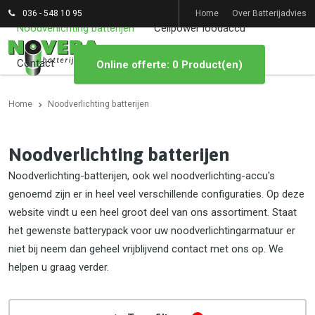
036 - 548 10 95
Home
Over Batterijadvies
Noodverlichting batterijen
Cellpower loodaccu
Contact
Online offerte: 0 Product(en)
Home
Noodverlichting batterijen
Noodverlichting batterijen
Noodverlichting-batterijen, ook wel noodverlichting-accu's
genoemd zijn er in heel veel verschillende configuraties. Op deze
website vindt u een heel groot deel van ons assortiment. Staat
het gewenste batterypack voor uw noodverlichtingarmatuur er
niet bij neem dan geheel vrijblijvend contact met ons op. We
helpen u graag verder.