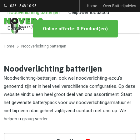
036 - 548 10 95
Home
Over Batterijadvies
Noodverlichting batterijen
Cellpower loodaccu
Contact
Online offerte: 0 Product(en)
Home
Noodverlichting batterijen
Noodverlichting batterijen
Noodverlichting-batterijen, ook wel noodverlichting-accu's
genoemd zijn er in heel veel verschillende configuraties. Op deze
website vindt u een heel groot deel van ons assortiment. Staat
het gewenste batterypack voor uw noodverlichtingarmatuur er
niet bij neem dan geheel vrijblijvend contact met ons op. We
helpen u graag verder.