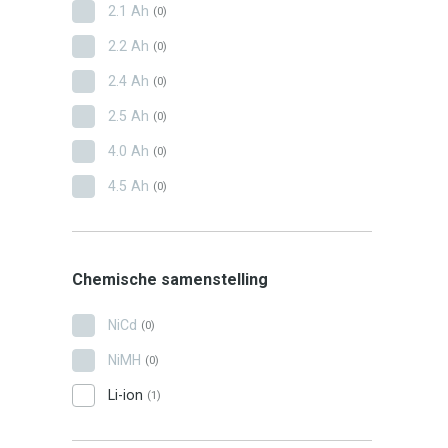
2.1 Ah
(0)
2.2 Ah
(0)
2.4 Ah
(0)
2.5 Ah
(0)
4.0 Ah
(0)
4.5 Ah
(0)
Chemische samenstelling
NiCd
(0)
NiMH
(0)
Li-ion
(1)