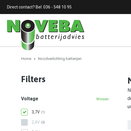
Direct contact? Bel:
036 - 548 10 95
Home
Noodverlichting batterijen
Filters
N
d
Voltage
Wissen
u
3,7V
(1)
2,4V
(0)