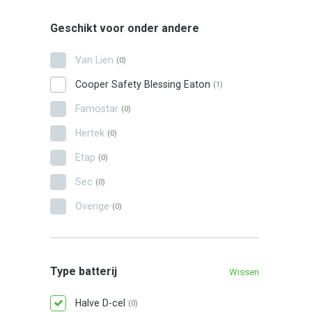
Geschikt voor onder andere
Van Lien
(0)
Cooper Safety Blessing Eaton
(1)
Famostar
(0)
Hertek
(0)
Etap
(0)
Sec
(0)
Overige
(0)
Type batterij
Wissen
Halve D-cel
(0)