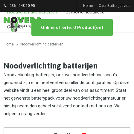
036 - 548 10 95
Home
Over Batterijadvies
Noodverlichting batterijen
Cellpower loodaccu
Contact
Online offerte: 0 Product(en)
Home
Noodverlichting batterijen
Noodverlichting batterijen
Noodverlichting-batterijen, ook wel noodverlichting-accu's
genoemd zijn er in heel veel verschillende configuraties. Op deze
website vindt u een heel groot deel van ons assortiment. Staat
het gewenste batterypack voor uw noodverlichtingarmatuur er
niet bij neem dan geheel vrijblijvend contact met ons op. We
helpen u graag verder.