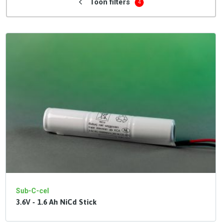
Toon filters
4
Sub-C-cel
3.6V - 1.6 Ah NiCd Stick